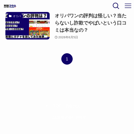
オリパワンの評判は怪しい？当た
オリパ
らないし詐欺でやばいという口コ
ミは本当なの？
2026年6月5日
1
TOP
買取大吉
©
2026 株式会社彩輝堂